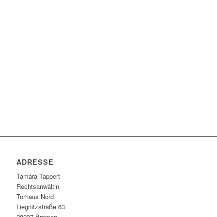
People involved
440
Working hours
120
000
.
daily mouse clicks
244
Red Bull
ADRESSE
Tamara Tappert
Rechtsanwältin
Torhaus Nord
Liegnitzstraße 63
28237 Bremen